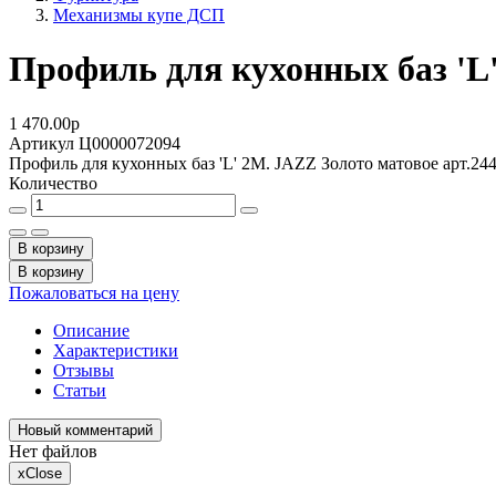
Механизмы купе ДСП
Профиль для кухонных баз 'L'
1 470.00
p
Артикул
Ц0000072094
Профиль для кухонных баз 'L' 2М. JAZZ Золото матовое арт.24
Количество
В корзину
В корзину
Пожаловаться на цену
Описание
Характеристики
Отзывы
Статьи
Новый комментарий
Нет файлов
x
Close