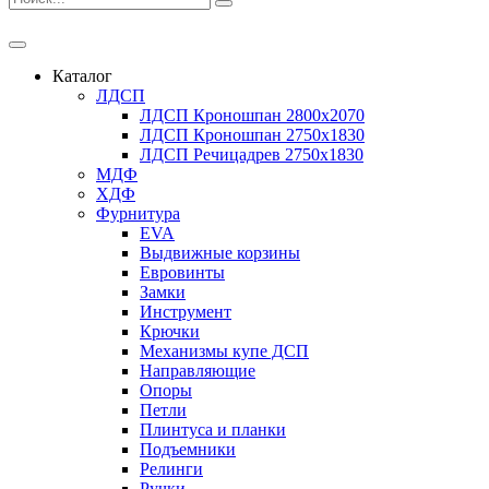
Каталог
ЛДСП
ЛДСП Кроношпан 2800x2070
ЛДСП Кроношпан 2750x1830
ЛДСП Речицадрев 2750x1830
МДФ
ХДФ
Фурнитура
EVA
Выдвижные корзины
Евровинты
Замки
Инструмент
Крючки
Механизмы купе ДСП
Направляющие
Опоры
Петли
Плинтуса и планки
Подъемники
Релинги
Ручки