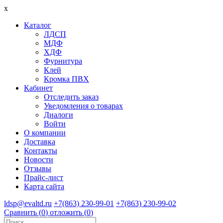
x
Каталог
ЛДСП
МДФ
ХДФ
Фурнитура
Клей
Кромка ПВХ
Кабинет
Отследить заказ
Уведомления о товарах
Диалоги
Войти
О компании
Доставка
Контакты
Новости
Отзывы
Прайс-лист
Карта сайта
ldsp@evaltd.ru
+7(863) 230-99-01
+7(863) 230-99-02
Сравнить (
0
)
отложить (
0
)