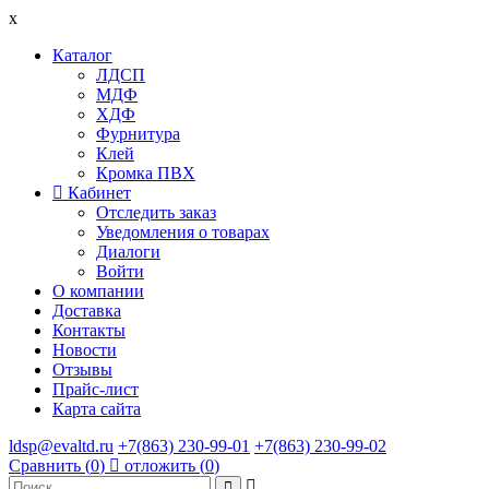
x
Каталог
ЛДСП
МДФ
ХДФ
Фурнитура
Клей
Кромка ПВХ
Кабинет
Отследить заказ
Уведомления о товарах
Диалоги
Войти
О компании
Доставка
Контакты
Новости
Отзывы
Прайс-лист
Карта сайта
ldsp@evaltd.ru
+7(863) 230-99-01
+7(863) 230-99-02
Сравнить (
0
)
отложить (
0
)