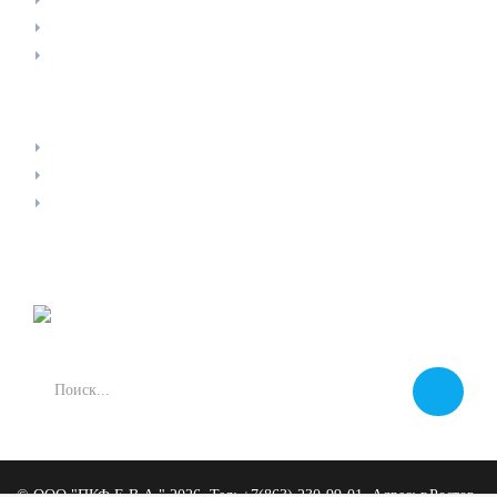
Карта сайта
Форма связи
ИНФОРМАЦИЯ
О компании
Доставка
Контакты
©
ООО "ПКФ Е.В.А."
2026, Тел:
+7(863) 230-99-01
,
Адрес:
г.Ростов-