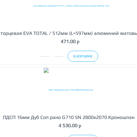
 торцевая EVA TOTAL / 512мм (L=597мм) алюминий матов
471.00
p
В КОРЗИНУ
ЛДСП 16мм Дуб Сопрано G710 SN 2800х2070 Кроношпан
4 530.00
p