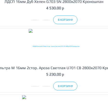
ЛДСП 16мм Дуб Хелен G703 SN 2800х2070 Кроношпан
4 530.00
p
В КОРЗИНУ
ьтра М 16мм 2стор. Ароза Светлая U701 CB 2800х2070 К
5 230.00
p
В КОРЗИНУ