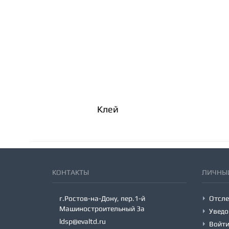
Клей
КОНТАКТЫ
ЛИЧНЫЙ
г.Ростов-на-Дону, пер.1-й
Отсле
Машиностроительный 3а
Уведо
ldsp@evaltd.ru
Войт