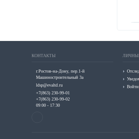
Сушки
ХДФ стык
Химия
КОНТАКТЫ
ЛИЧНЫ
г.Ростов-на-Дону, пер.1-й
Отслед
Машиностроительный 3а
Уведо
ldsp@evaltd.ru
Войти
+7(863) 230-99-01
+7(863) 230-99-02
09:00 - 17:30