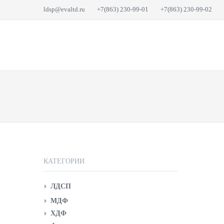
ldsp@evaltd.ru
+7(863) 230-99-01
+7(863) 230-99-02
КАТАЛОГ
О 
КАТЕГОРИИ
ЛДСП
ЛДСП Кроношпан 2800x2070
МДФ
ЛДСП Кроношпан 2750x1830
ХДФ
ЛДСП Речицадрев 2750x1830