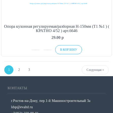
Опора кухонная регулируемая/разборная H-150мм (Т1 №1 ) (
КРАТНО 4/52 ) арт.6646
29.00
p
В КОРЗИНУ
1
2
3
Next
Следующая »
КОНТАКТЫ
г.Ростов-на-Дону, пер.1-й Машиностроительный 3а
ldsp@evaltd.ru