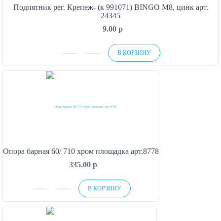
Подпятник рег. Крепеж- (к 991071) BINGO М8, цинк арт.
24345
9.00
p
В КОРЗИНУ
Опора барная 60/ 710 хром площадка арт.8778
335.00
p
В КОРЗИНУ