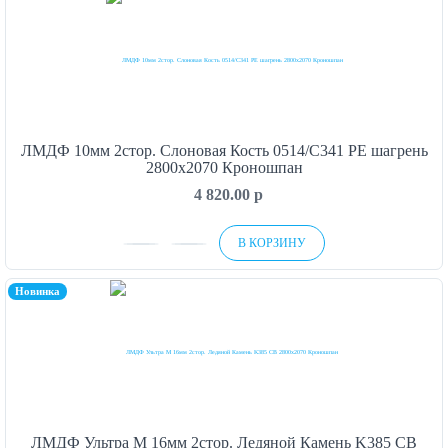
ЛМДФ 10мм 2стор. Слоновая Кость 0514/С341 PE шагрень
2800х2070 Кроношпан
4 820.00
p
В КОРЗИНУ
Новинка
ЛМДФ Ультра М 16мм 2стор. Ледяной Камень K385 CB