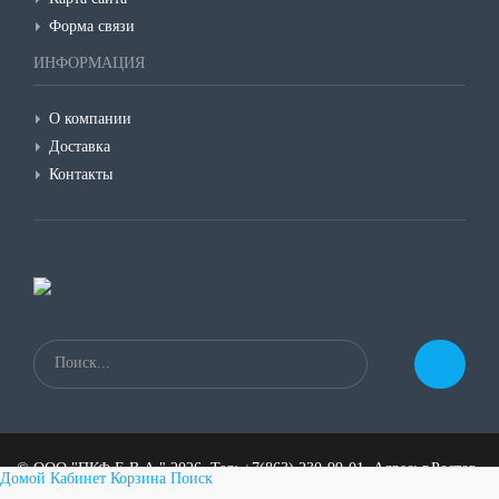
Форма связи
ИНФОРМАЦИЯ
О компании
Доставка
Контакты
©
ООО "ПКФ Е.В.А."
2026, Тел:
+7(863) 230-99-01
,
Адрес:
г.Ростов-
Домой
Кабинет
Корзина
Поиск
на-Дону, пер.1-й Машиностроительный 3а