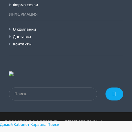
Форма связи
ИНФОРМАЦИЯ
О компании
Доставка
Контакты
©
ООО "ПКФ Е.В.А."
2026, Тел:
+7(863) 230-99-01
,
Адрес:
Домой
Кабинет
Корзина
Поиск
г.Ростов-на-Дону, пер.1-й Машиностроительный 3а