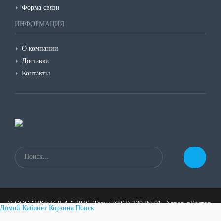
Форма связи
ИНФОРМАЦИЯ
О компании
Доставка
Контакты
©
ООО "ПКФ Е.В.А."
2026, Тел:
+7(863) 230-99-01
,
Адрес:
г.Ростов-
Домой
Кабинет
Корзина
Поиск
на-Дону, пер.1-й Машиностроительный 3а