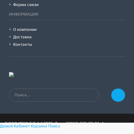
Форма связи
ИНФОРМАЦИЯ
О компании
Доставка
Контакты
©
ООО "ПКФ Е.В.А."
2026, Тел:
+7(863) 230-99-01
,
Адрес:
Домой
Кабинет
Корзина
Поиск
г.Ростов-на-Дону, пер.1-й Машиностроительный 3а