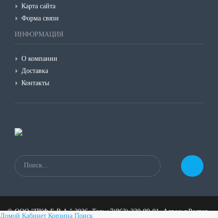
Карта сайта
Форма связи
ИНФОРМАЦИЯ
О компании
Доставка
Контакты
©
ООО "ПКФ Е.В.А."
2026, Тел:
+7(863) 230-99-01
,
Адрес:
г.Ростов-
Домой
Кабинет
Корзина
Поиск