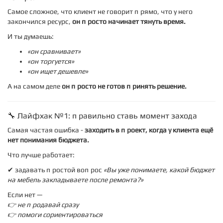
Самое сложное, что клиент не говорит прямо, что у него
закончился ресурс,
он просто начинает тянуть время.
И ты думаешь:
«он сравнивает»
«он торгуется»
«он ищет дешевле»
А на самом деле
он просто не готов принять решение.
🔧 Лайфхак №1: правильно ставь момент захода
Самая частая ошибка -
заходить в проект, когда у клиента ещё
нет понимания бюджета.
Что лучше работает:
✔ задавать простой вопрос
«Вы уже понимаете, какой бюджет
на мебель закладываете после ремонта?»
Если нет —
👉 не продавай сразу
👉 помоги сориентироваться