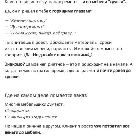
Клиент взял ипотеку, начал ремонт…
и на мебели “сдулся”..
Да, он пришёл к тебе
с горящими глазами:
— "Купили квартиру"
— "Делаем ремонт"
— "Нужна кухня, шкаф, всё сразу.."
Ты считаешь проект. Обсуждаете материалы, сроки
изготовления мебели, варианты. И в какой-то момент он
говорит:
«Да. Но давайте пока отложим»
😶
Знакомо?
Самое неприятное — это происходит не в начале. А
когда ты уже потратил время, сделал расчёт
и почти довёл до
сделки.
Где на самом деле ломается заказ
Многие мебельщики думают:
👉 «дорого»
👉 «конкуренты дешевле»
Но чаще причина в другом. Клиент просто
уже потратил все
деньги до мебели.