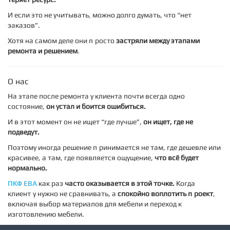
И если это не учитывать, можно долго думать, что “нет
заказов”.
Хотя на самом деле они просто
застряли между этапами
ремонта и решением
.
О нас
На этапе после ремонта у клиента почти всегда одно
состояние,
он устал и боится ошибиться.
И в этот момент он не ищет “где лучше”,
он ищет, где не
подведут.
Поэтому иногда решение принимается не там, где дешевле или
красивее, а там, где появляется ощущение,
что всё будет
нормально.
ПКФ ЕВА
как раз
часто оказывается в этой точке.
Когда
клиенту нужно не сравнивать, а
спокойно воплотить проект
,
включая выбор материалов для мебели и переход к
изготовлению мебели.