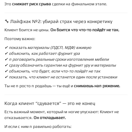
Это
снижает риск срыва
сделки на финальном этапе.
🔧 Лайфхак №2: убирай страх через конкретику
Клиент боится не цены.
Он боится что что-то пойдёт не так.
Поэтому важно:
✔ показать материалы (ЛДСП, МДФ) вживую
✔ объяснить, как работает фурнитура
✔ проговорить реальные сроки изготовления мебели
✔ сразу обозначить гарантии на фурнитуру и материалы
✔ объяснить, что будет, если что-то пойдёт не так
✔ показать, что клиент не останется один после установки
Ты не просто продаёшь — ты ещё и
снимаешь напряжение.
Когда клиент “сдувается” — это не конец
Есть важный момент, который многие упускают: Клиент не
отказывается.
Он откладывает.
И если с ним правильно работать: